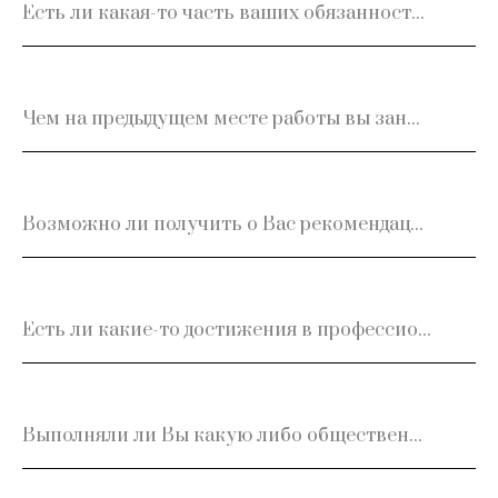
Есть ли какая-то часть ваших обязанностей, которая не нравилась Вам на предыдущем месте работы больше всего?
Чем на предыдущем месте работы вы занимались, если закачивали работу раньше или во время перерывов
Возможно ли получить о Вас рекомендацию с прежнего места работы? Если «да», то с кем лучше связаться (конт. телефон, Ф.И.О., должность)
Есть ли какие-то достижения в профессиональном плане, которыми Вы гордитесь больше всего? Если «да», то какие?
Выполняли ли Вы какую либо общественную (организационную) работу на предыдущем месте? Если «да», то какую?