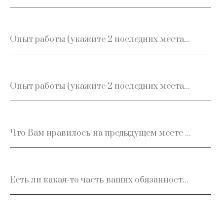
Опыт работы (укажите 2 последних места работы: организация, период, должность)
Опыт работы (укажите 2 последних места работы: организация, период, должность)
Что Вам нравилось на предыдущем месте работе (укажите три пункта по важности)?
Есть ли какая-то часть ваших обязанностей, которая нравилась Вам на предыдущем месте работы больше всего?